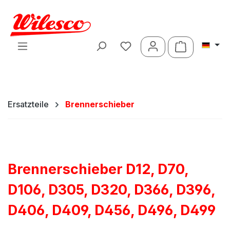
Zum Hauptinhalt springen
Warenkorb 
Ersatzteile
Brennerschieber
Brennerschieber D12, D70,
D106, D305, D320, D366, D396,
D406, D409, D456, D496, D499