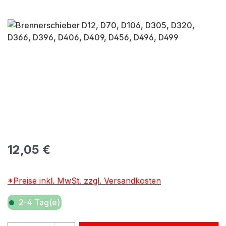
Bildergalerie überspringen
Regulärer Preis:
12,05 €
*Preise inkl. MwSt. zzgl. Versandkosten
2-4 Tag(e)