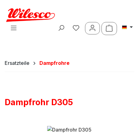
Zum Hauptinhalt springen
Warenkorb 
Ersatzteile
Dampfrohre
Dampfrohr D305
Bildergalerie überspringen