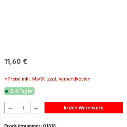
Regulärer Preis:
11,60 €
*Preise inkl. MwSt. zzgl. Versandkosten
2-4 Tag(e)
Produkt Anzahl: Gib den gewünschten Wert ein oder benu
In den Warenkorb
Produktnummer:
01818