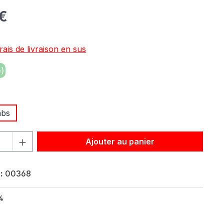
:
 €
rais de livraison en sus
)
z
abs
roduit : Entrez la quantité souhaitée ou utilisez les bouton
Ajouter au panier
 :
00368
4