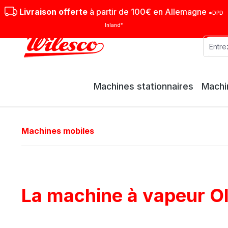
sser au contenu principal
Passer à la recherche
Passer à la navigation principale
Livraison offerte
à partir de 100€ en Allemagne
*DPD
Inland*
Machines stationnaires
Machi
Machines mobiles
La machine à vapeur O