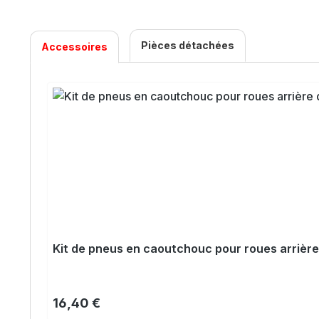
Pièces détachées
Accessoires
Ignorer la galerie de produits
Kit de pneus en caoutchouc pour roues arrière
Prix régulier :
16,40 €