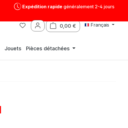
Expédition rapide
généralement 2-4 jours
Français
0,00 €
Le panier contient 0 art
Jouets
Pièces détachées
l