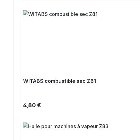
WITABS combustible sec Z81
Prix régulier :
4,80 €