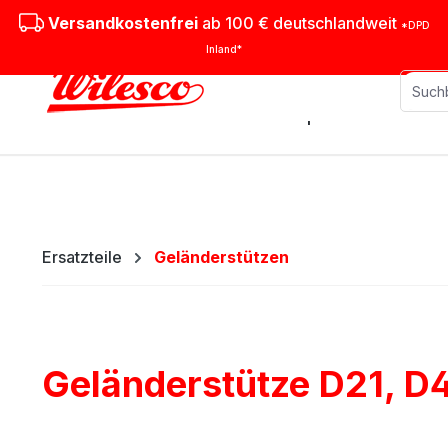
m Hauptinhalt springen
Zur Suche springen
Zur Hauptnavigation springen
Versandkostenfrei
ab 100 € deutschlandweit
*DPD
Inland*
Stationäre Dampfmaschinen
M
Ersatzteile
Geländerstützen
Geländerstütze D21, D