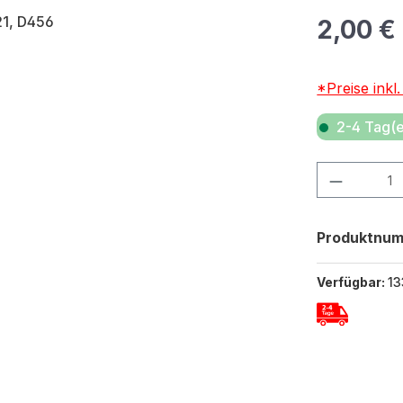
Regulärer Pr
2,00 €
*Preise inkl
2-4 Tag(e
Produkt Anza
Produktnu
Verfügbar:
13