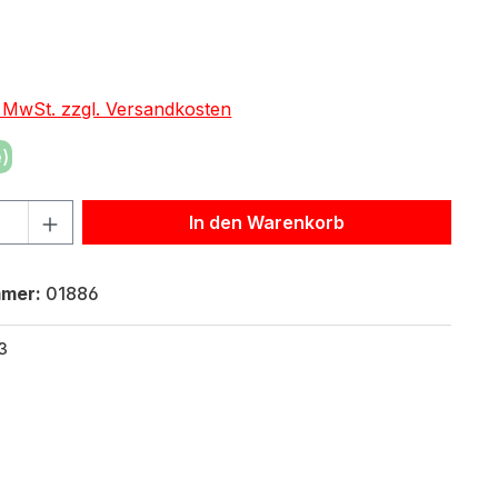
eis:
. MwSt. zzgl. Versandkosten
)
hl: Gib den gewünschten Wert ein oder benutze die Schaltf
In den Warenkorb
mmer:
01886
3