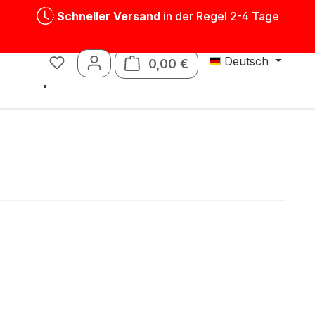
Schneller Versand
in der Regel 2-4 Tage
Deutsch
0,00 €
Warenkorb enthält 0 P
Blechspielwaren
Ersatzteile