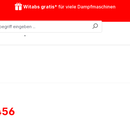
Witabs gratis*
für viele Dampfmaschinen
obile Dampfmaschinen
Zubehör
Antriebsmodelle
456