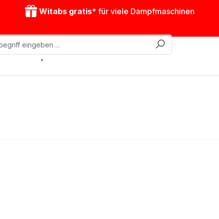
Witabs gratis*
für viele Dampfmaschinen
obile Dampfmaschinen
Zubehör
Antriebsmodelle