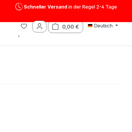
Schneller Versand
in der Regel 2-4 Tage
Deutsch
0,00 €
Warenkorb enthält 0 P
Blechspielwaren
Ersatzteile