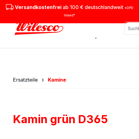
m Hauptinhalt springen
Zur Suche springen
Zur Hauptnavigation springen
Versandkostenfrei
ab 100 € deutschlandweit
*DPD
Inland*
Stationäre Dampfmaschinen
M
Ersatzteile
Kamine
Kamin grün D365