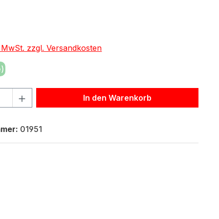
eis:
€
. MwSt. zzgl. Versandkosten
)
hl: Gib den gewünschten Wert ein oder benutze die Schaltf
In den Warenkorb
mmer:
01951