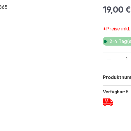
Regulärer Pr
19,00 
*Preise inkl
2-4 Tag(e
Produkt Anza
Produktnu
Verfügbar:
5