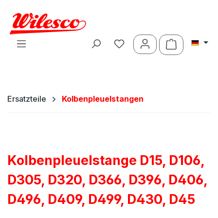
Zum Hauptinhalt springen
Warenkorb 
Ersatzteile
Kolbenpleuelstangen
Kolbenpleuelstange D15, D106,
D305, D320, D366, D396, D406,
D496, D409, D499, D430, D45