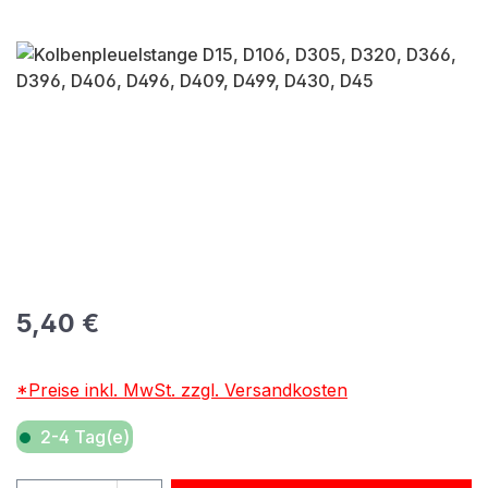
Bildergalerie überspringen
Regulärer Preis:
5,40 €
*Preise inkl. MwSt. zzgl. Versandkosten
2-4 Tag(e)