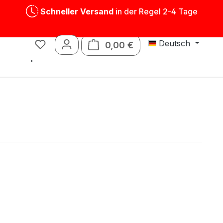
Schneller Versand
in der Regel 2-4 Tage
Deutsch
0,00 €
Warenkorb enthält 0 P
Blechspielwaren
Ersatzteile