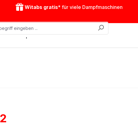
Witabs gratis*
für viele Dampfmaschinen
obile Dampfmaschinen
Zubehör
Antriebsmodelle
52