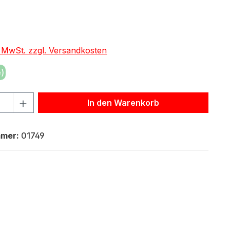
eis:
. MwSt. zzgl. Versandkosten
)
hl: Gib den gewünschten Wert ein oder benutze die Schaltf
In den Warenkorb
mmer:
01749
7