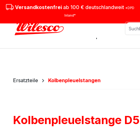
m Hauptinhalt springen
Zur Suche springen
Zur Hauptnavigation springen
Versandkostenfrei
ab 100 € deutschlandweit
*DPD
Inland*
Stationäre Dampfmaschinen
M
Ersatzteile
Kolbenpleuelstangen
Kolbenpleuelstange D