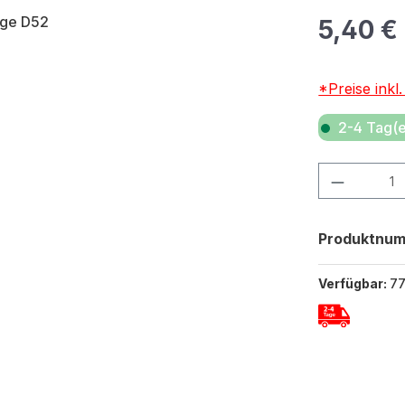
Regulärer Pr
5,40 €
*Preise inkl
2-4 Tag(e
Produkt Anza
Produktnu
Verfügbar:
7