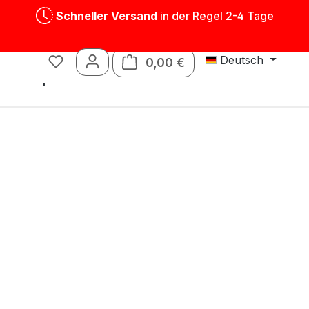
Schneller Versand
in der Regel 2-4 Tage
Deutsch
0,00 €
Warenkorb enthält 0 P
Blechspielwaren
Ersatzteile