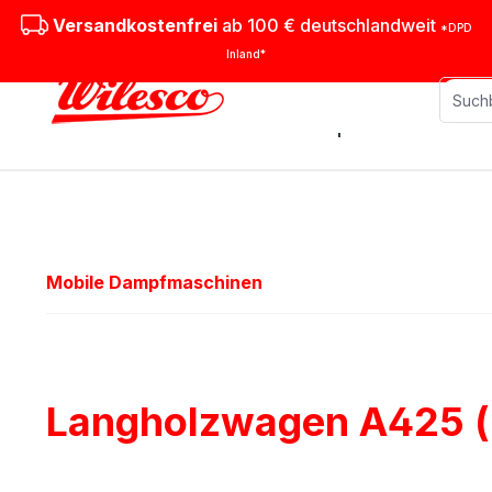
m Hauptinhalt springen
Zur Suche springen
Zur Hauptnavigation springen
Versandkostenfrei
ab 100 € deutschlandweit
*DPD
Inland*
Stationäre Dampfmaschinen
M
Mobile Dampfmaschinen
Langholzwagen A425 (r