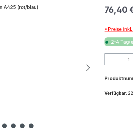
Regulärer Pr
76,40 
*Preise inkl
2-4 Tag(e
Produkt Anza
Produktnu
Verfügbar:
2