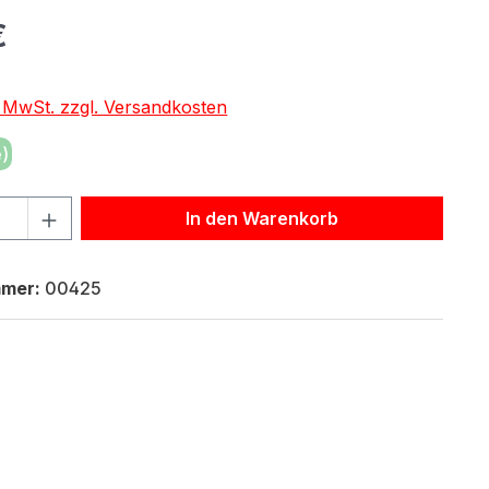
eis:
€
. MwSt. zzgl. Versandkosten
)
hl: Gib den gewünschten Wert ein oder benutze die Schaltf
In den Warenkorb
mmer:
00425
2