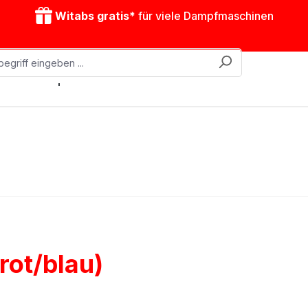
Witabs gratis*
für viele Dampfmaschinen
obile Dampfmaschinen
Zubehör
Antriebsmodelle
ot/blau)