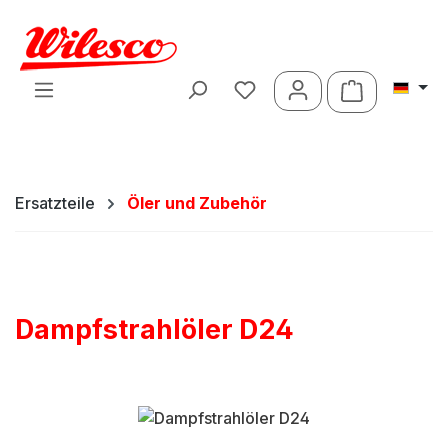
Zum Hauptinhalt springen
Warenkorb 
Ersatzteile
Öler und Zubehör
Dampfstrahlöler D24
Bildergalerie überspringen