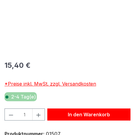
Regulärer Preis:
15,40 €
*Preise inkl. MwSt. zzgl. Versandkosten
2-4 Tag(e)
Produkt Anzahl: Gib den gewünschten Wert ein oder benu
In den Warenkorb
Produktnummer:
01507