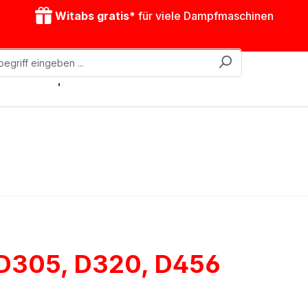
Witabs gratis*
für viele Dampfmaschinen
obile Dampfmaschinen
Zubehör
Antriebsmodelle
 D305, D320, D456