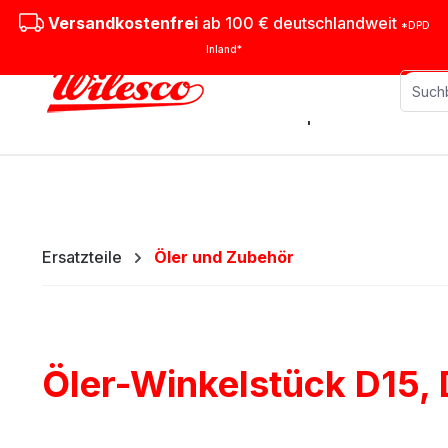
m Hauptinhalt springen
Zur Suche springen
Zur Hauptnavigation springen
Versandkostenfrei
ab 100 € deutschlandweit
*DPD
Inland*
Stationäre Dampfmaschinen
M
Ersatzteile
Öler und Zubehör
Öler-Winkelstück D15,