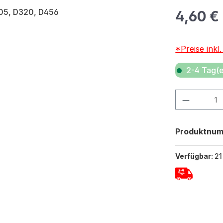
Regulärer Pr
4,60 €
*Preise inkl
2-4 Tag(e
Produkt Anza
Produktnu
Verfügbar:
21