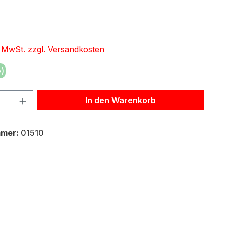
eis:
. MwSt. zzgl. Versandkosten
)
hl: Gib den gewünschten Wert ein oder benutze die Schaltf
In den Warenkorb
mmer:
01510