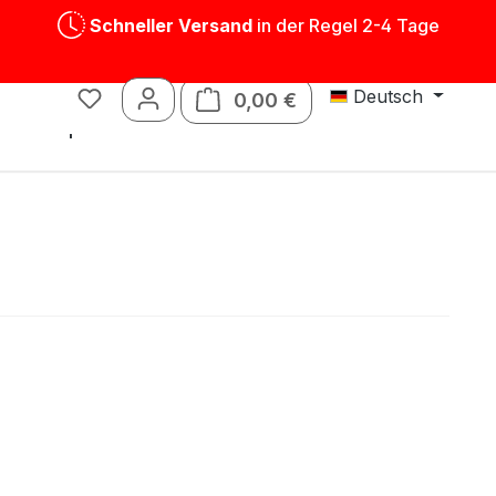
Schneller Versand
in der Regel 2-4 Tage
Deutsch
0,00 €
Warenkorb enthält 0 P
Blechspielwaren
Ersatzteile