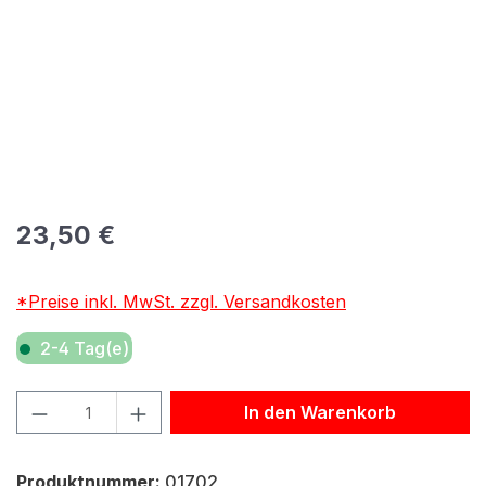
Regulärer Preis:
23,50 €
*Preise inkl. MwSt. zzgl. Versandkosten
2-4 Tag(e)
Produkt Anzahl: Gib den gewünschten Wert ein oder benu
In den Warenkorb
Produktnummer:
01702