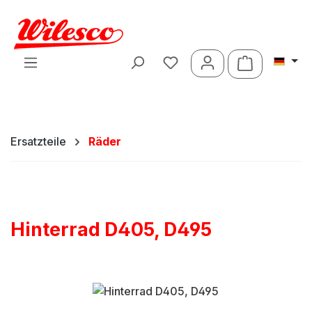
Zum Hauptinhalt springen
Warenkorb 
Ersatzteile
Räder
Hinterrad D405, D495
Bildergalerie überspringen