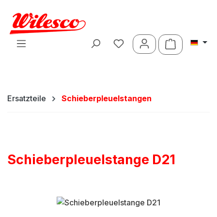
Zum Hauptinhalt springen
Warenkorb 
Ersatzteile
Schieberpleuelstangen
Schieberpleuelstange D21
Bildergalerie überspringen