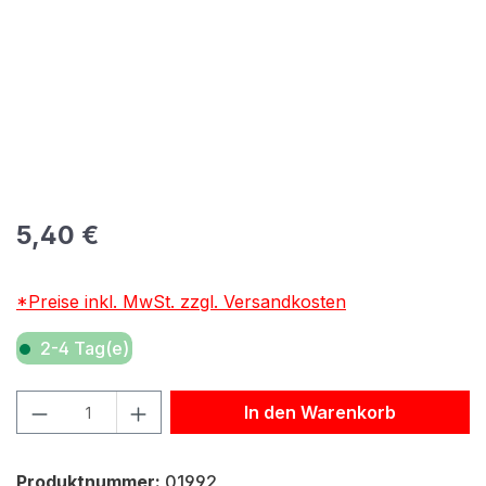
Regulärer Preis:
5,40 €
*Preise inkl. MwSt. zzgl. Versandkosten
2-4 Tag(e)
Produkt Anzahl: Gib den gewünschten Wert ein oder benu
In den Warenkorb
Produktnummer:
01992