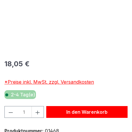
Regulärer Preis:
18,05 €
*Preise inkl. MwSt. zzgl. Versandkosten
2-4 Tag(e)
Produkt Anzahl: Gib den gewünschten Wert ein oder benu
In den Warenkorb
Produktnummer:
01468