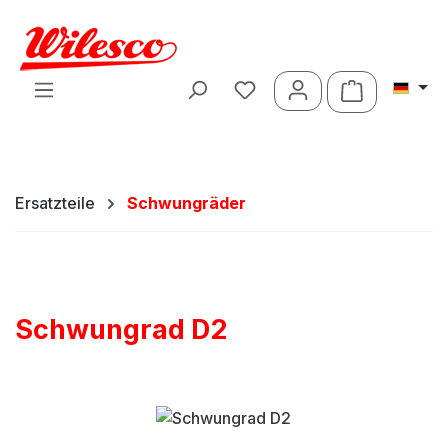
Zum Hauptinhalt springen
Warenkorb 
Ersatzteile
Schwungräder
Schwungrad D2
Bildergalerie überspringen