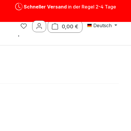
Schneller Versand
in der Regel 2-4 Tage
Deutsch
0,00 €
Warenkorb enthält 0 P
Blechspielwaren
Ersatzteile