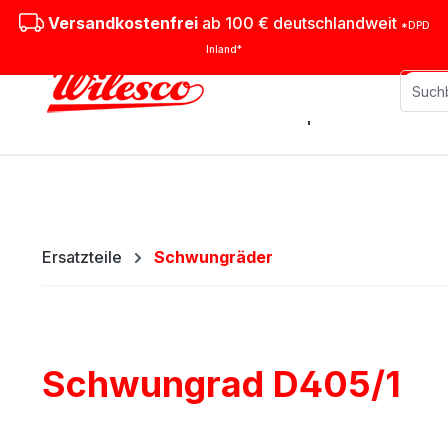
m Hauptinhalt springen
Zur Suche springen
Zur Hauptnavigation springen
Versandkostenfrei
ab 100 € deutschlandweit
*DPD
Inland*
Stationäre Dampfmaschinen
M
Ersatzteile
Schwungräder
Schwungrad D405/1