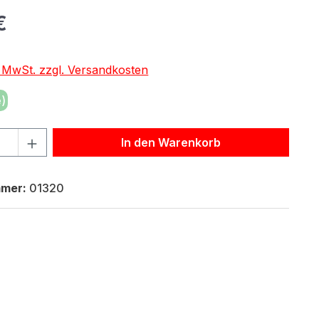
eis:
€
. MwSt. zzgl. Versandkosten
)
hl: Gib den gewünschten Wert ein oder benutze die Schaltf
In den Warenkorb
mmer:
01320