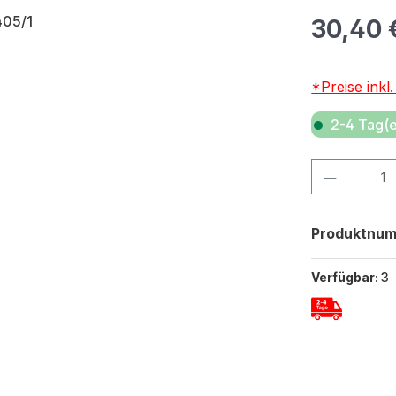
Regulärer Pr
30,40 
*Preise inkl
2-4 Tag(e
Produkt Anza
Produktnu
Verfügbar:
3