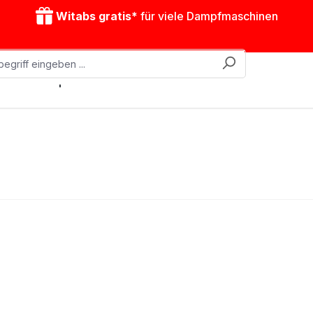
Witabs gratis*
für viele Dampfmaschinen
obile Dampfmaschinen
Zubehör
Antriebsmodelle