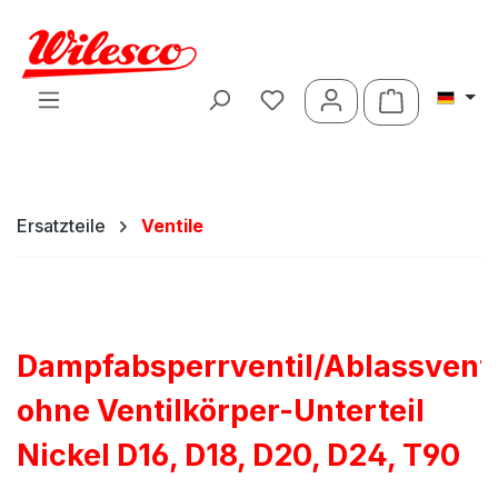
Zum Hauptinhalt springen
Warenkorb 
Ersatzteile
Ventile
Dampfabsperrventil/Ablassventi
ohne Ventilkörper-Unterteil
Nickel D16, D18, D20, D24, T90