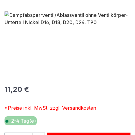
Bildergalerie überspringen
Regulärer Preis:
11,20 €
*Preise inkl. MwSt. zzgl. Versandkosten
2-4 Tag(e)