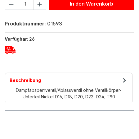
Produkt Anzahl: Gib den gewünschten Wert ein oder benu
In den Warenkorb
Produktnummer:
01593
Verfügbar:
26
Beschreibung
Dampfabsperrventil/Ablassventil ohne Ventilkörper-
Unterteil Nickel D16, D18, D20, D22, D24, T90