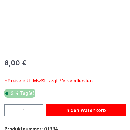
Regulärer Preis:
8,00 €
*Preise inkl. MwSt. zzgl. Versandkosten
2-4 Tag(e)
Produkt Anzahl: Gib den gewünschten Wert ein oder benu
In den Warenkorb
Produktnummer:
01884