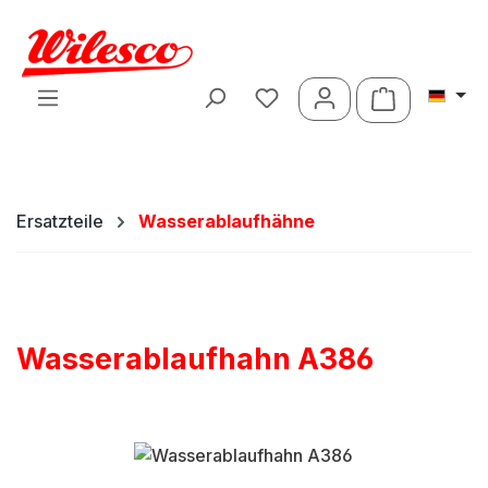
Zum Hauptinhalt springen
Warenkorb 
Ersatzteile
Wasserablaufhähne
Wasserablaufhahn A386
Bildergalerie überspringen