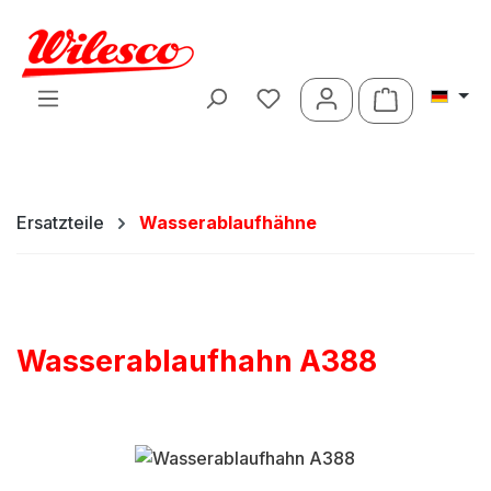
Zum Hauptinhalt springen
Warenkorb 
Ersatzteile
Wasserablaufhähne
Wasserablaufhahn A388
Bildergalerie überspringen