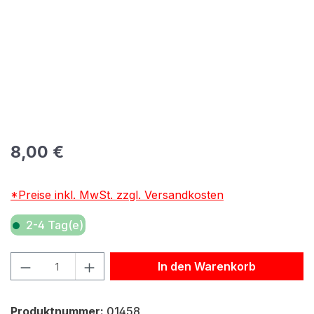
Regulärer Preis:
8,00 €
*Preise inkl. MwSt. zzgl. Versandkosten
2-4 Tag(e)
Produkt Anzahl: Gib den gewünschten Wert ein oder benu
In den Warenkorb
Produktnummer:
01458