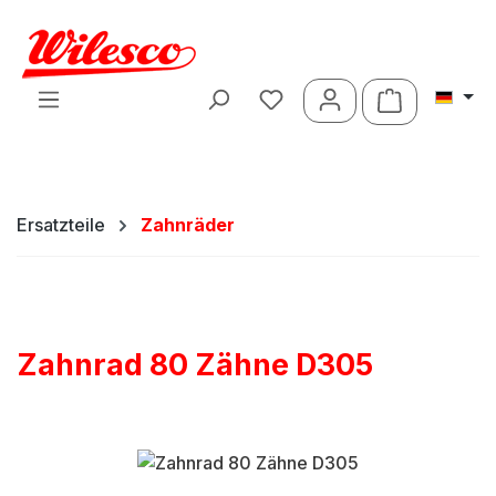
Zum Hauptinhalt springen
Warenkorb 
Ersatzteile
Zahnräder
Zahnrad 80 Zähne D305
Bildergalerie überspringen