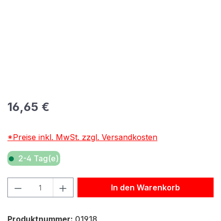
Regulärer Preis:
16,65 €
*Preise inkl. MwSt. zzgl. Versandkosten
2-4 Tag(e)
Produkt Anzahl: Gib den gewünschten Wert ein oder benu
In den Warenkorb
Produktnummer:
01918