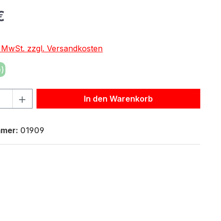
eis:
€
. MwSt. zzgl. Versandkosten
)
hl: Gib den gewünschten Wert ein oder benutze die Schaltf
In den Warenkorb
mmer:
01909