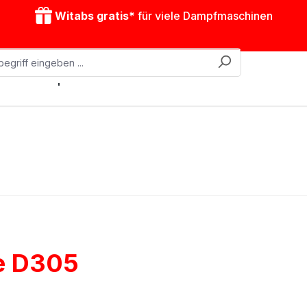
Witabs gratis*
für viele Dampfmaschinen
obile Dampfmaschinen
Zubehör
Antriebsmodelle
e D305