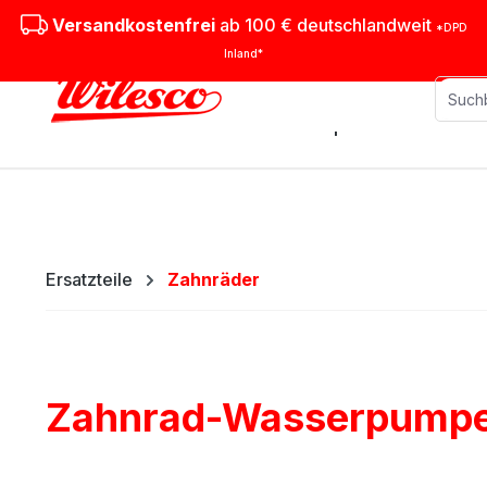
m Hauptinhalt springen
Zur Suche springen
Zur Hauptnavigation springen
Versandkostenfrei
ab 100 € deutschlandweit
*DPD
Inland*
Stationäre Dampfmaschinen
M
Ersatzteile
Zahnräder
Zahnrad-Wasserpump