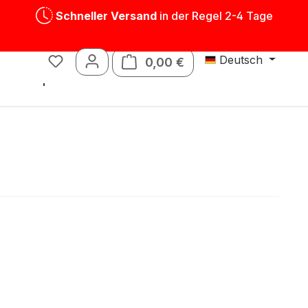
Schneller Versand
in der Regel 2-4 Tage
Deutsch
0,00 €
Warenkorb enthält 0 P
Blechspielwaren
Ersatzteile