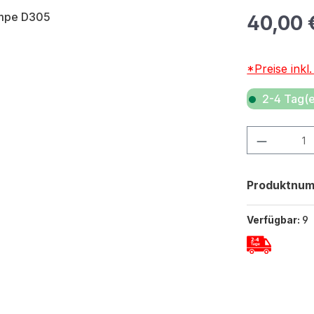
Regulärer Pr
40,00 
*Preise inkl
2-4 Tag(e
Produkt Anza
Produktnu
Verfügbar:
9