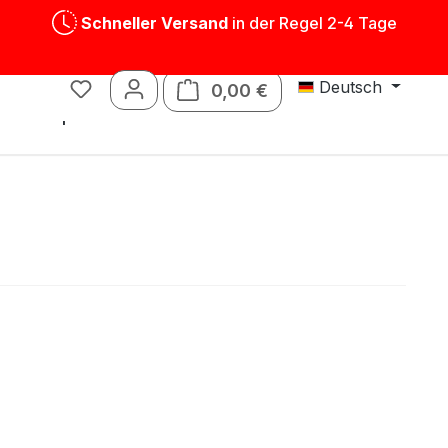
Schneller Versand
in der Regel 2-4 Tage
Deutsch
0,00 €
Warenkorb enthält 0 P
Blechspielwaren
Ersatzteile