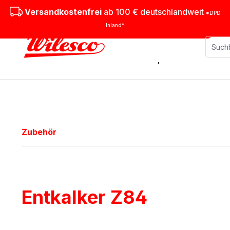
m Hauptinhalt springen
Zur Suche springen
Zur Hauptnavigation springen
Versandkostenfrei
ab 100 € deutschlandweit
*DPD
Inland*
Stationäre Dampfmaschinen
M
Zubehör
Entkalker Z84