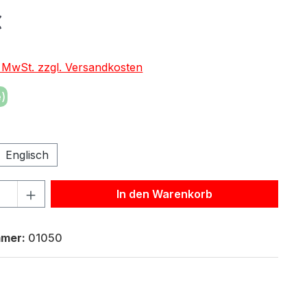
eis:
€
. MwSt. zzgl. Versandkosten
)
wählen
Englisch
hl: Gib den gewünschten Wert ein oder benutze die Schaltf
In den Warenkorb
mmer:
01050