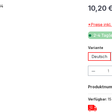
Regulärer Pr
10,20 
*Preise inkl
2-4 Tag(e
aus
Variante
Deutsch
Produkt Anza
Produktnu
Verfügbar:
15