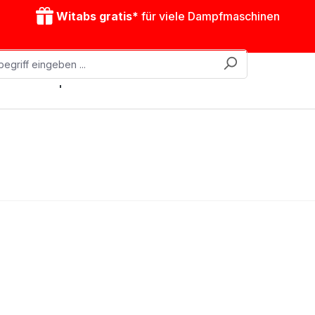
Witabs gratis*
für viele Dampfmaschinen
obile Dampfmaschinen
Zubehör
Antriebsmodelle