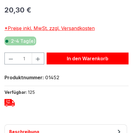
Regulärer Preis:
20,30 €
*Preise inkl. MwSt. zzgl. Versandkosten
2-4 Tag(e)
Produkt Anzahl: Gib den gewünschten Wert ein oder benu
In den Warenkorb
Produktnummer:
01452
Verfügbar:
125
Beschreibung