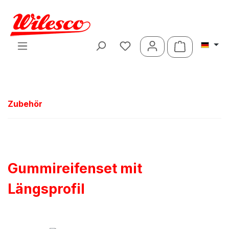
Zum Hauptinhalt springen
Warenkorb 
Zubehör
Gummireifenset mit
Längsprofil