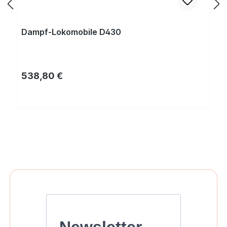
Dampf-Lokomobile D430
Regulärer Preis:
538,80 €