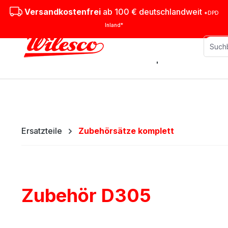
m Hauptinhalt springen
Zur Suche springen
Zur Hauptnavigation springen
Versandkostenfrei
ab 100 € deutschlandweit
*DPD
Inland*
Stationäre Dampfmaschinen
M
Ersatzteile
Zubehörsätze komplett
Zubehör D305