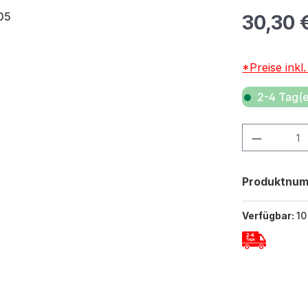
Regulärer Pr
30,30 
*Preise inkl
2-4 Tag(e
Produkt Anza
Produktnu
Verfügbar:
10