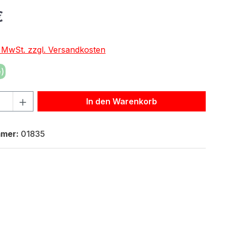
eis:
€
. MwSt. zzgl. Versandkosten
)
hl: Gib den gewünschten Wert ein oder benutze die Schaltf
In den Warenkorb
mmer:
01835