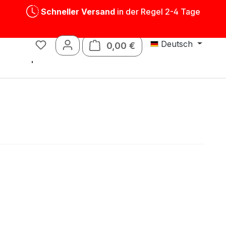
Schneller Versand
in der Regel 2-4 Tage
Deutsch
0,00 €
Warenkorb enthält 0 P
Blechspielwaren
Ersatzteile