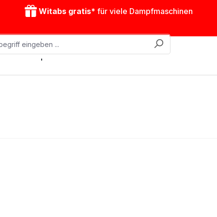
Witabs gratis*
für viele Dampfmaschinen
obile Dampfmaschinen
Zubehör
Antriebsmodelle