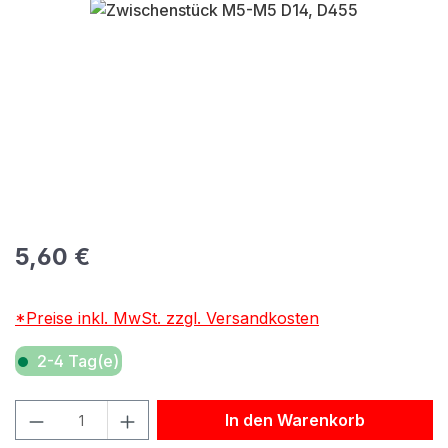
Bildergalerie überspringen
Regulärer Preis:
5,60 €
*Preise inkl. MwSt. zzgl. Versandkosten
2-4 Tag(e)
Produkt Anzahl: Gib den gewünschten Wert ein oder benu
In den Warenkorb