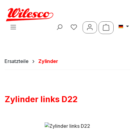
Zum Hauptinhalt springen
Warenkorb 
Ersatzteile
Zylinder
Zylinder links D22
Bildergalerie überspringen