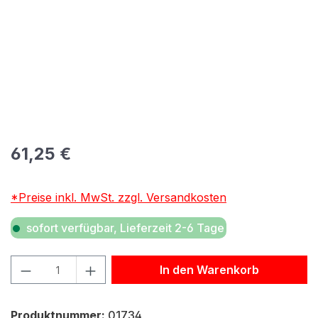
Regulärer Preis:
61,25 €
*Preise inkl. MwSt. zzgl. Versandkosten
sofort verfügbar, Lieferzeit 2-6 Tage
Produkt Anzahl: Gib den gewünschten Wert ein oder benu
In den Warenkorb
Produktnummer:
01734