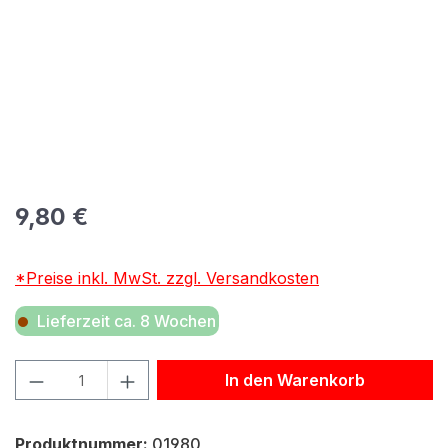
Regulärer Preis:
9,80 €
*Preise inkl. MwSt. zzgl. Versandkosten
Lieferzeit ca. 8 Wochen
Produkt Anzahl: Gib den gewünschten Wert ein oder benu
In den Warenkorb
Produktnummer:
01980