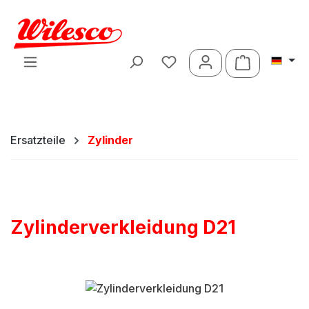
Zum Hauptinhalt springen
Warenkorb 
Ersatzteile
Zylinder
Zylinderverkleidung D21
Bildergalerie überspringen