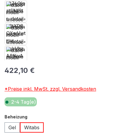
Regulärer Preis:
422,10 €
*Preise inkl. MwSt. zzgl. Versandkosten
2-4 Tag(e)
auswählen
Beheizung
Gel
Witabs