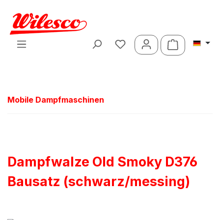
Zum Hauptinhalt springen
Warenkorb 
Mobile Dampfmaschinen
Dampfwalze Old Smoky D376
Bausatz (schwarz/messing)