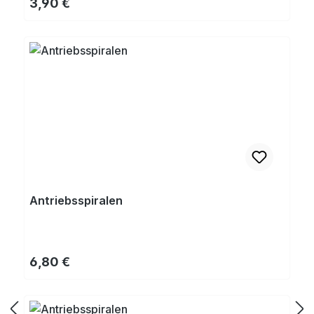
Regulärer Preis:
3,90 €
Antriebsspiralen
Regulärer Preis:
6,80 €