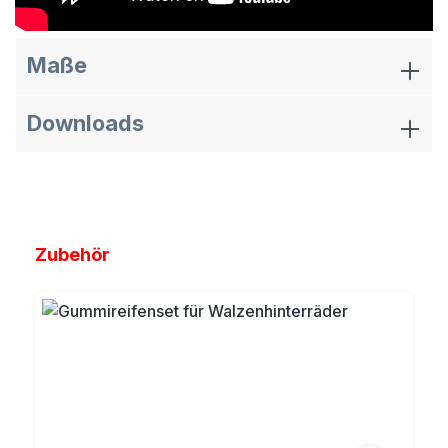
Maße
Downloads
Produktgalerie überspringen
Zubehör