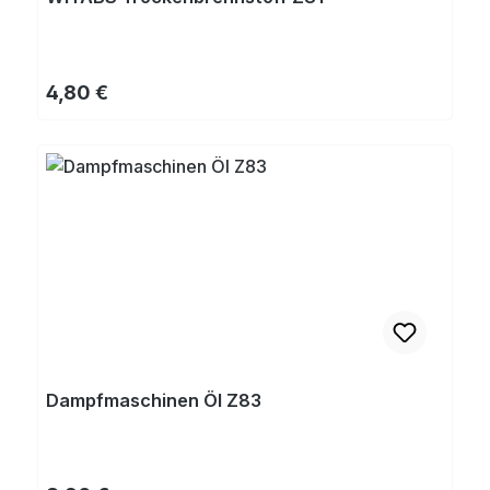
Regulärer Preis:
4,80 €
Dampfmaschinen Öl Z83