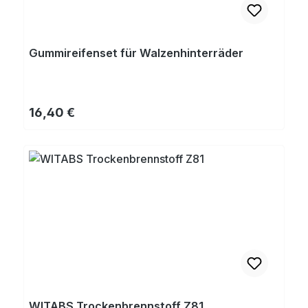
Gummireifenset für Walzenhinterräder
Regulärer Preis:
16,40 €
WITABS Trockenbrennstoff Z81