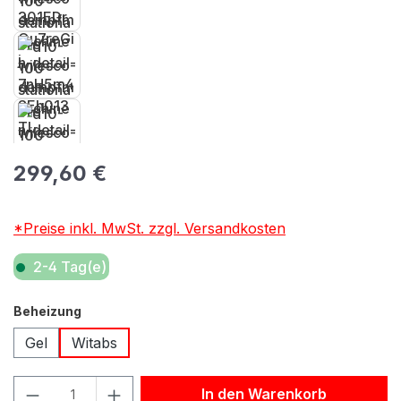
Regulärer Preis:
299,60 €
*Preise inkl. MwSt. zzgl. Versandkosten
2-4 Tag(e)
auswählen
Beheizung
Gel
Witabs
Produkt Anzahl: Gib den gewünschten Wert ein oder benu
In den Warenkorb