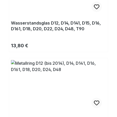
Wasserstandsglas D12, D14, D141, D15, D16,
D161, D18, D20, D22, D24, D48, T90
Regulärer Preis:
13,80 €