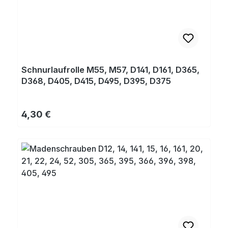
Schnurlaufrolle M55, M57, D141, D161, D365,
D368, D405, D415, D495, D395, D375
Regulärer Preis:
4,30 €