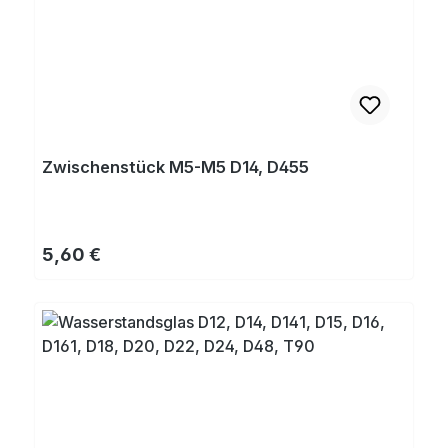
Zwischenstück M5-M5 D14, D455
Regulärer Preis:
5,60 €