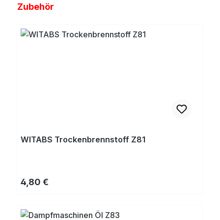
Produktgalerie überspringen
Zubehör
WITABS Trockenbrennstoff Z81
Regulärer Preis:
4,80 €