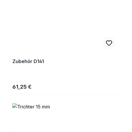
Zubehör D141
Regulärer Preis:
61,25 €