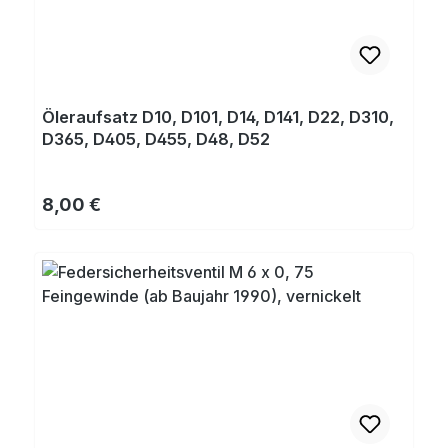
Öleraufsatz D10, D101, D14, D141, D22, D310,
D365, D405, D455, D48, D52
Regulärer Preis:
8,00 €