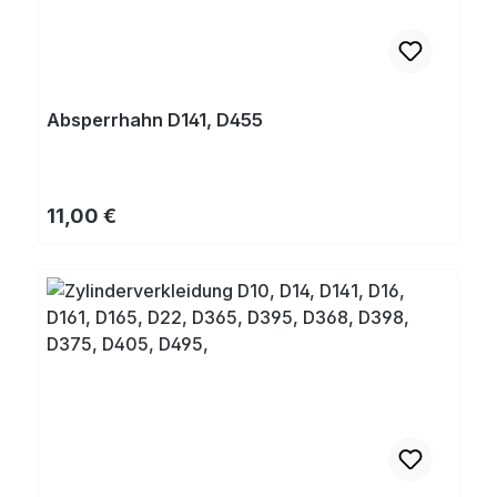
Absperrhahn D141, D455
Regulärer Preis:
11,00 €