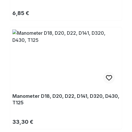
Regulärer Preis:
6,85 €
Manometer D18, D20, D22, D141, D320, D430,
T125
Regulärer Preis:
33,30 €