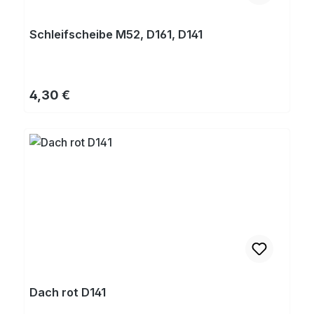
Schleifscheibe M52, D161, D141
Regulärer Preis:
4,30 €
Dach rot D141