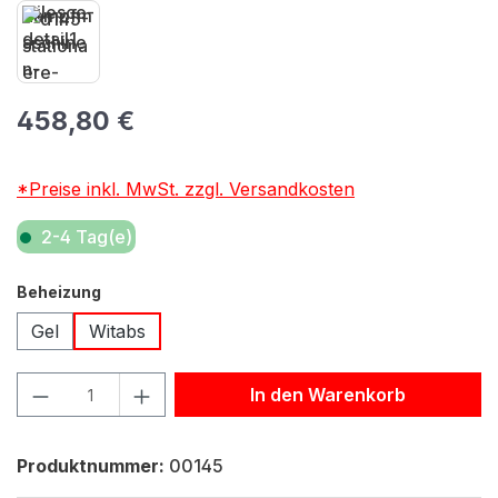
Regulärer Preis:
458,80 €
*Preise inkl. MwSt. zzgl. Versandkosten
2-4 Tag(e)
auswählen
Beheizung
Gel
Witabs
Produkt Anzahl: Gib den gewünschten Wert ein oder benu
In den Warenkorb
Produktnummer:
00145