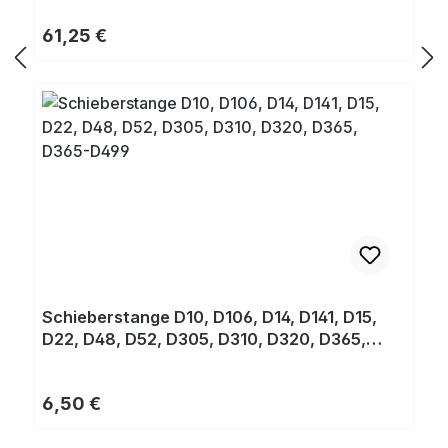
Regulärer Preis:
61,25 €
Schieberstange D10, D106, D14, D141, D15,
D22, D48, D52, D305, D310, D320, D365,
D365-D499
Regulärer Preis:
6,50 €