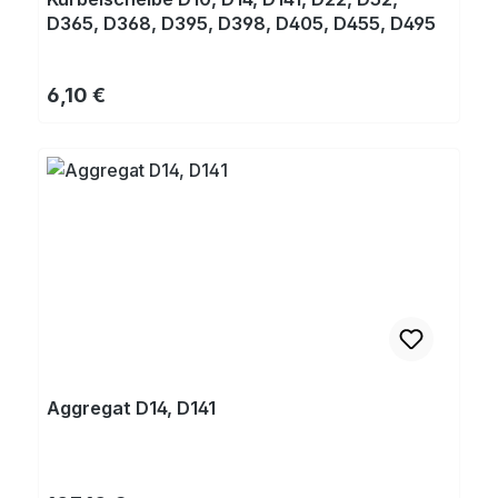
D365, D368, D395, D398, D405, D455, D495
Regulärer Preis:
6,10 €
Aggregat D14, D141