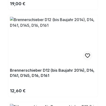
Regulärer Preis:
19,00 €
Brennerschieber D12 (bis Baujahr 2014), D14,
D141, D145, D16, D161
Regulärer Preis:
12,60 €