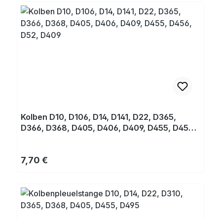
Kolben D10, D106, D14, D141, D22, D365,
D366, D368, D405, D406, D409, D455, D456,
D52, D409
Regulärer Preis:
7,70 €