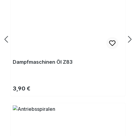
Dampfmaschinen Öl Z83
Regulärer Preis:
3,90 €