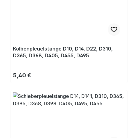
Kolbenpleuelstange D10, D14, D22, D310,
D365, D368, D405, D455, D495
Regulärer Preis:
5,40 €