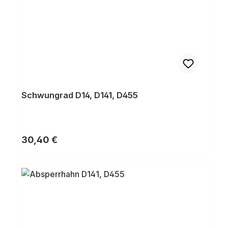
Schwungrad D14, D141, D455
Regulärer Preis:
30,40 €