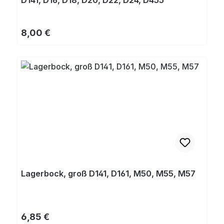
D141, D16, D18, D20, D22, D24, D455
Regulärer Preis:
8,00 €
Lagerbock, groß D141, D161, M50, M55, M57
Regulärer Preis:
6,85 €