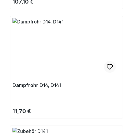
Regulärer Preis:
107,10 €
Dampfrohr D14, D141
Regulärer Preis:
11,70 €