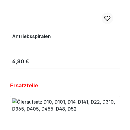
Antriebsspiralen
Regulärer Preis:
6,80 €
Produktgalerie überspringen
Ersatzteile