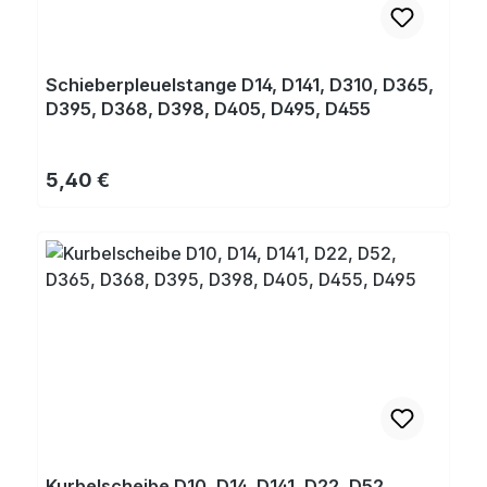
Schieberpleuelstange D14, D141, D310, D365,
D395, D368, D398, D405, D495, D455
Regulärer Preis:
5,40 €
Kurbelscheibe D10, D14, D141, D22, D52,