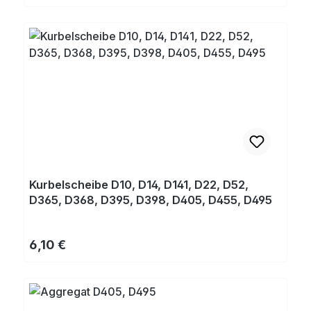
Kurbelscheibe D10, D14, D141, D22, D52,
D365, D368, D395, D398, D405, D455, D495
Regulärer Preis:
6,10 €