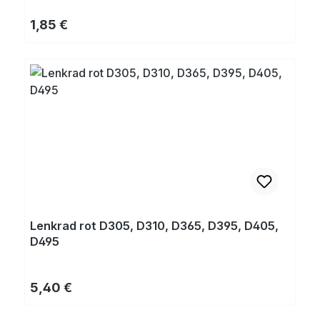
Regulärer Preis:
1,85 €
Lenkrad rot D305, D310, D365, D395, D405,
D495
Regulärer Preis:
5,40 €