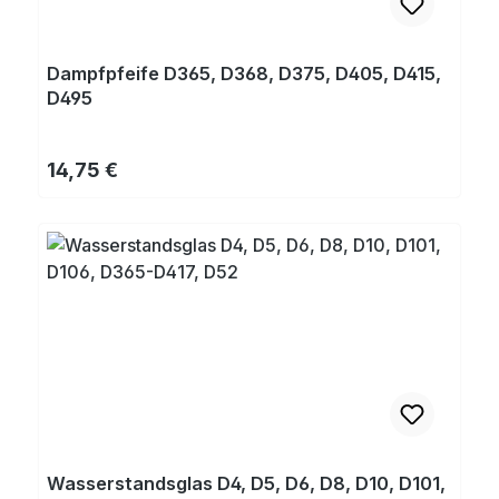
Dampfpfeife D365, D368, D375, D405, D415,
D495
Regulärer Preis:
14,75 €
Wasserstandsglas D4, D5, D6, D8, D10, D101,