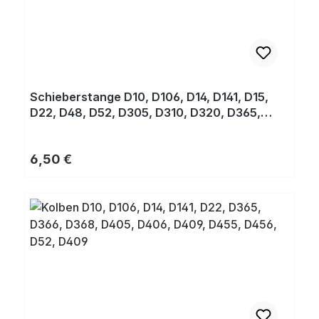
Schieberstange D10, D106, D14, D141, D15,
D22, D48, D52, D305, D310, D320, D365,
D365-D499
Regulärer Preis:
6,50 €