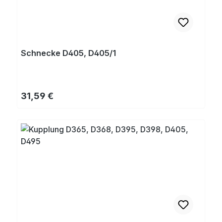
Schnecke D405, D405/1
Regulärer Preis:
31,59 €