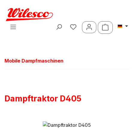
Zum Hauptinhalt springen
Warenkorb 
Mobile Dampfmaschinen
Dampftraktor D405
Bildergalerie überspringen