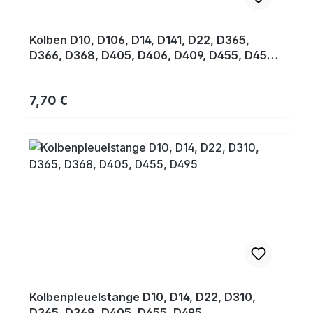
Kolben D10, D106, D14, D141, D22, D365,
D366, D368, D405, D406, D409, D455, D456,
D52, D409
Regulärer Preis:
7,70 €
Kolbenpleuelstange D10, D14, D22, D310,
D365, D368, D405, D455, D495