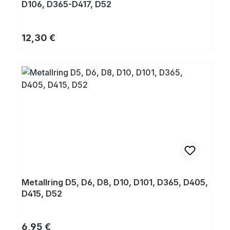
D106, D365-D417, D52
Regulärer Preis:
12,30 €
Metallring D5, D6, D8, D10, D101, D365, D405,
D415, D52
Regulärer Preis:
6,95 €