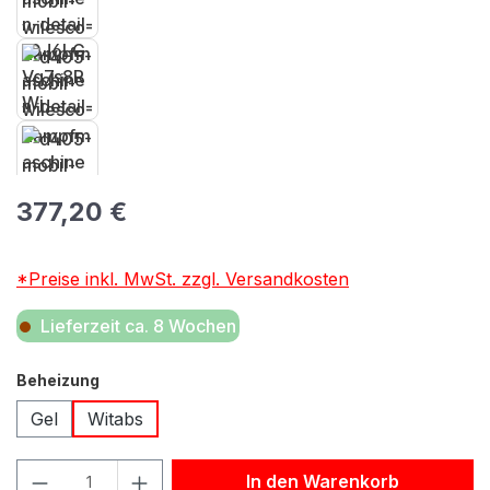
Regulärer Preis:
377,20 €
*Preise inkl. MwSt. zzgl. Versandkosten
Lieferzeit ca. 8 Wochen
auswählen
Beheizung
Gel
Witabs
Produkt Anzahl: Gib den gewünschten Wert ein oder benu
In den Warenkorb