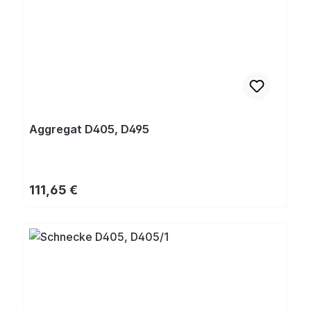
Aggregat D405, D495
Regulärer Preis:
111,65 €