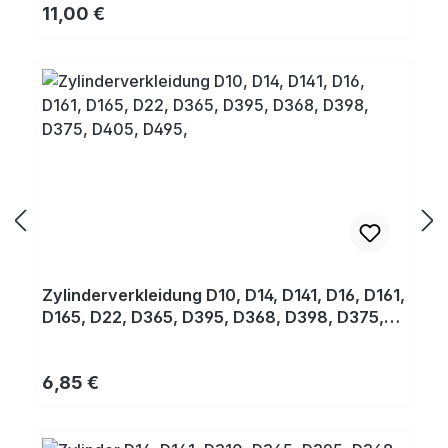
Regulärer Preis:
11,00 €
Zylinderverkleidung D10, D14, D141, D16, D161,
D165, D22, D365, D395, D368, D398, D375,
D405, D495,
Regulärer Preis:
6,85 €