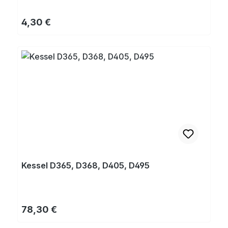
405, 495
Regulärer Preis:
4,30 €
Kessel D365, D368, D405, D495
Regulärer Preis:
78,30 €