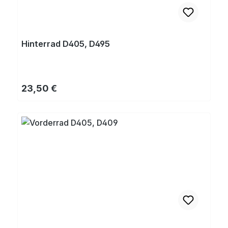
Hinterrad D405, D495
Regulärer Preis:
23,50 €