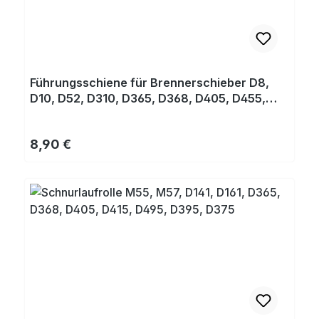
Führungsschiene für Brennerschieber D8,
D10, D52, D310, D365, D368, D405, D455,
D495
Regulärer Preis:
8,90 €