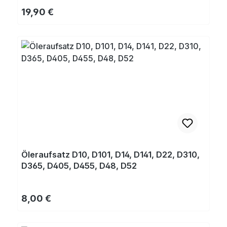
Regulärer Preis:
19,90 €
Öleraufsatz D10, D101, D14, D141, D22, D310,
D365, D405, D455, D48, D52
Regulärer Preis:
8,00 €