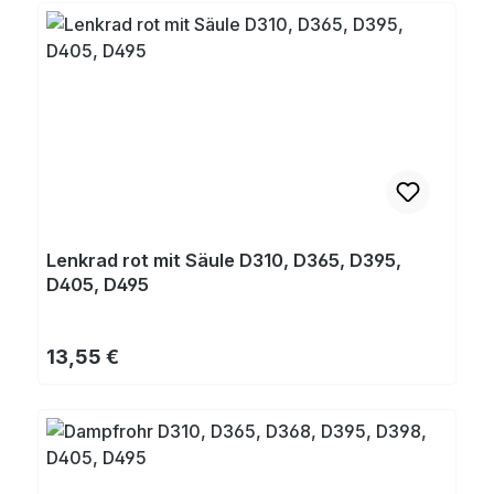
Lenkrad rot mit Säule D310, D365, D395,
D405, D495
Regulärer Preis:
13,55 €