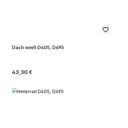
Dach weiß D405, D495
Regulärer Preis:
43,30 €