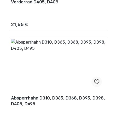
Vorderrad D405, D409
Regulärer Preis:
21,65 €
Absperrhahn D310, D365, D368, D395, D398,
D405, D495