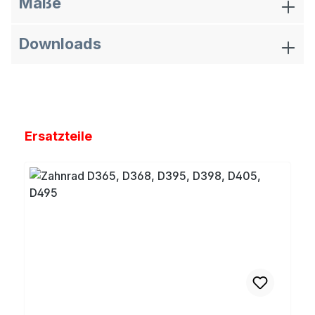
Maße
Downloads
Produktgalerie überspringen
Ersatzteile