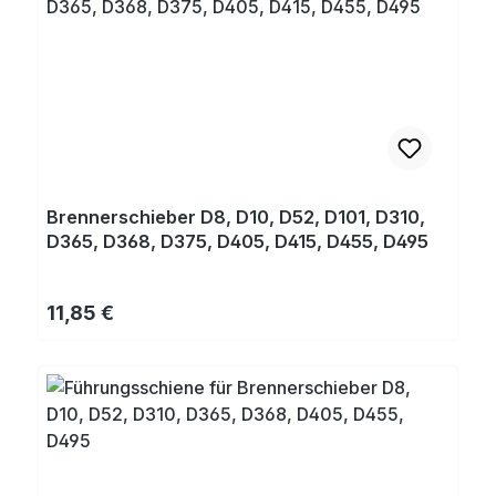
Brennerschieber D8, D10, D52, D101, D310,
D365, D368, D375, D405, D415, D455, D495
Regulärer Preis:
11,85 €