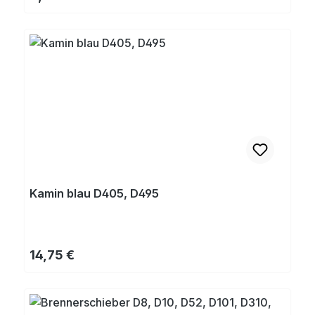
Kamin blau D405, D495
Regulärer Preis:
14,75 €