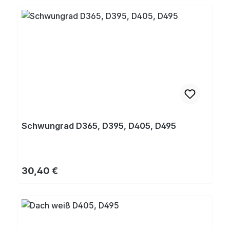
Schwungrad D365, D395, D405, D495
Regulärer Preis:
30,40 €