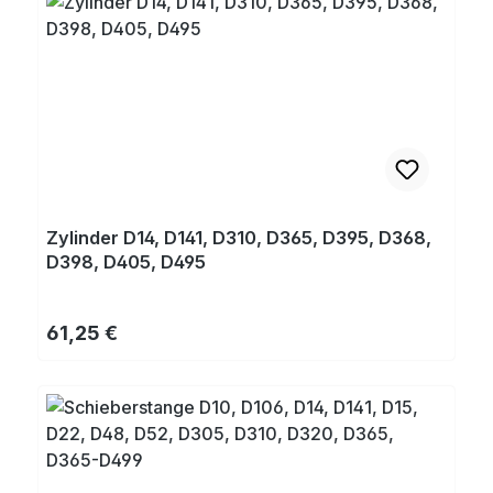
Zylinder D14, D141, D310, D365, D395, D368,
D398, D405, D495
Regulärer Preis:
61,25 €