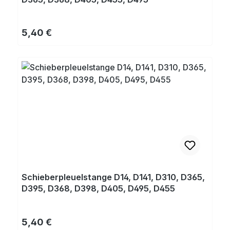
Regulärer Preis:
5,40 €
Schieberpleuelstange D14, D141, D310, D365,
D395, D368, D398, D405, D495, D455
Regulärer Preis:
5,40 €